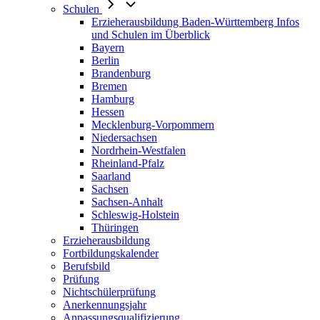
Schulen
Erzieherausbildung Baden-Württemberg Infos
und Schulen im Überblick
Bayern
Berlin
Brandenburg
Bremen
Hamburg
Hessen
Mecklenburg-Vorpommern
Niedersachsen
Nordrhein-Westfalen
Rheinland-Pfalz
Saarland
Sachsen
Sachsen-Anhalt
Schleswig-Holstein
Thüringen
Erzieherausbildung
Fortbildungskalender
Berufsbild
Prüfung
Nichtschülerprüfung
Anerkennungsjahr
Anpassungsqualifizierung