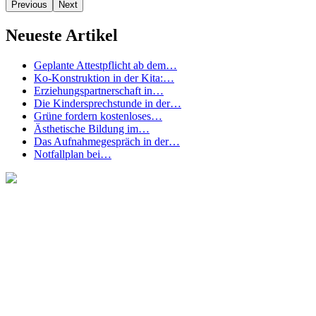
Previous
Next
Neueste Artikel
Geplante Attestpflicht ab dem…
Ko-Konstruktion in der Kita:…
Erziehungspartnerschaft in…
Die Kindersprechstunde in der…
Grüne fordern kostenloses…
Ästhetische Bildung im…
Das Aufnahmegespräch in der…
Notfallplan bei…