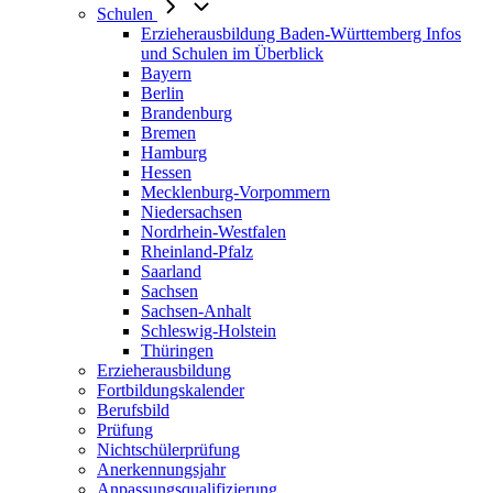
Schulen
Erzieherausbildung Baden-Württemberg Infos
und Schulen im Überblick
Bayern
Berlin
Brandenburg
Bremen
Hamburg
Hessen
Mecklenburg-Vorpommern
Niedersachsen
Nordrhein-Westfalen
Rheinland-Pfalz
Saarland
Sachsen
Sachsen-Anhalt
Schleswig-Holstein
Thüringen
Erzieherausbildung
Fortbildungskalender
Berufsbild
Prüfung
Nichtschülerprüfung
Anerkennungsjahr
Anpassungsqualifizierung