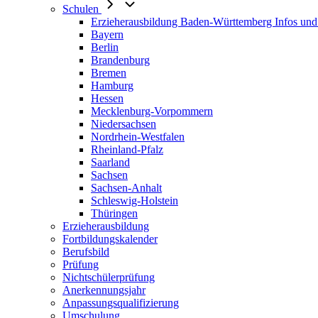
Schulen
Erzieherausbildung Baden-Württemberg Infos und
Bayern
Berlin
Brandenburg
Bremen
Hamburg
Hessen
Mecklenburg-Vorpommern
Niedersachsen
Nordrhein-Westfalen
Rheinland-Pfalz
Saarland
Sachsen
Sachsen-Anhalt
Schleswig-Holstein
Thüringen
Erzieherausbildung
Fortbildungskalender
Berufsbild
Prüfung
Nichtschülerprüfung
Anerkennungsjahr
Anpassungsqualifizierung
Umschulung