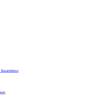
d Bastelideen
tern