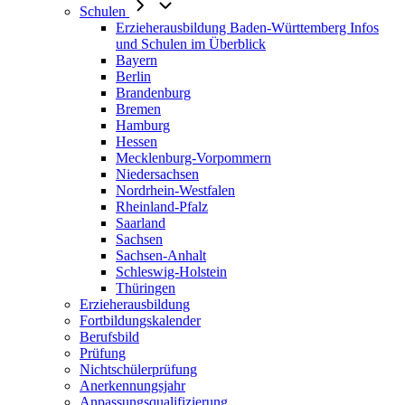
Schulen
Erzieherausbildung Baden-Württemberg Infos
und Schulen im Überblick
Bayern
Berlin
Brandenburg
Bremen
Hamburg
Hessen
Mecklenburg-Vorpommern
Niedersachsen
Nordrhein-Westfalen
Rheinland-Pfalz
Saarland
Sachsen
Sachsen-Anhalt
Schleswig-Holstein
Thüringen
Erzieherausbildung
Fortbildungskalender
Berufsbild
Prüfung
Nichtschülerprüfung
Anerkennungsjahr
Anpassungsqualifizierung