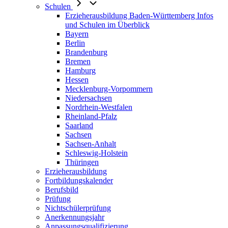
Schulen
Erzieherausbildung Baden-Württemberg Infos
und Schulen im Überblick
Bayern
Berlin
Brandenburg
Bremen
Hamburg
Hessen
Mecklenburg-Vorpommern
Niedersachsen
Nordrhein-Westfalen
Rheinland-Pfalz
Saarland
Sachsen
Sachsen-Anhalt
Schleswig-Holstein
Thüringen
Erzieherausbildung
Fortbildungskalender
Berufsbild
Prüfung
Nichtschülerprüfung
Anerkennungsjahr
Anpassungsqualifizierung