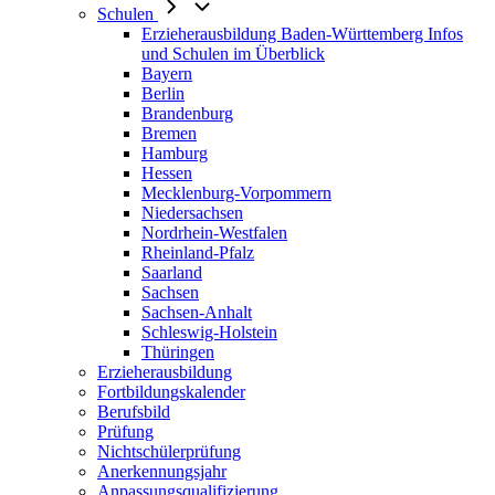
Schulen
Erzieherausbildung Baden-Württemberg Infos
und Schulen im Überblick
Bayern
Berlin
Brandenburg
Bremen
Hamburg
Hessen
Mecklenburg-Vorpommern
Niedersachsen
Nordrhein-Westfalen
Rheinland-Pfalz
Saarland
Sachsen
Sachsen-Anhalt
Schleswig-Holstein
Thüringen
Erzieherausbildung
Fortbildungskalender
Berufsbild
Prüfung
Nichtschülerprüfung
Anerkennungsjahr
Anpassungsqualifizierung