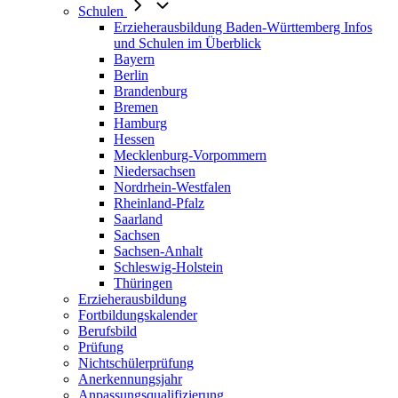
Schulen
Erzieherausbildung Baden-Württemberg Infos
und Schulen im Überblick
Bayern
Berlin
Brandenburg
Bremen
Hamburg
Hessen
Mecklenburg-Vorpommern
Niedersachsen
Nordrhein-Westfalen
Rheinland-Pfalz
Saarland
Sachsen
Sachsen-Anhalt
Schleswig-Holstein
Thüringen
Erzieherausbildung
Fortbildungskalender
Berufsbild
Prüfung
Nichtschülerprüfung
Anerkennungsjahr
Anpassungsqualifizierung