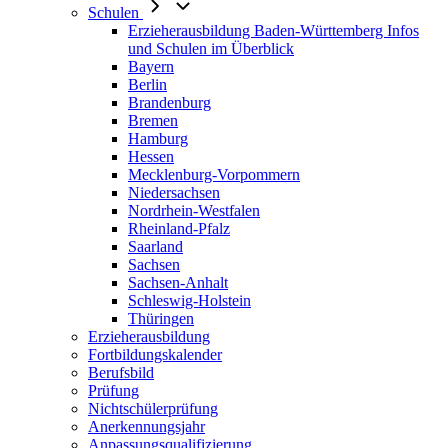
Schulen
Erzieherausbildung Baden-Württemberg Infos
und Schulen im Überblick
Bayern
Berlin
Brandenburg
Bremen
Hamburg
Hessen
Mecklenburg-Vorpommern
Niedersachsen
Nordrhein-Westfalen
Rheinland-Pfalz
Saarland
Sachsen
Sachsen-Anhalt
Schleswig-Holstein
Thüringen
Erzieherausbildung
Fortbildungskalender
Berufsbild
Prüfung
Nichtschülerprüfung
Anerkennungsjahr
Anpassungsqualifizierung