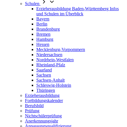
Schulen
Erzieherausbildung Baden-Württemberg Infos
und Schulen im Überblick
Bayern
Berlin
Brandenburg
Bremen
Hamburg
Hessen
Mecklenburg-Vorpommern
Niedersachsen
Nordrhein-Westfalen
Rheinland-Pfalz
Saarland
Sachsen
Sachsen-Anhalt
Schleswig-Holstein
Thüringen
Erzieherausbildung
Fortbildungskalender
Berufsbild
Prüfung
Nichtschülerprüfung
Anerkennungsjahr
Anpassungsqualifizierung