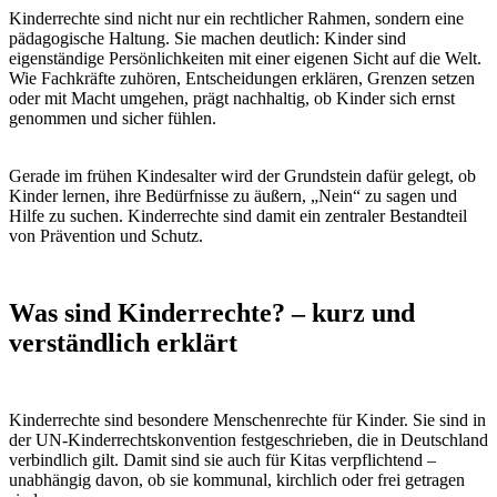
miteinander verbundene Bereiche einteilen. Diese helfen
Fachkräften, Kinderrechte im Alltag greifbar zu machen:
Recht auf Schutz vor Gewalt
Kinder haben das Recht, vor körperlicher, seelischer und
sexualisierter Gewalt geschützt zu werden. Dazu zählt auch der
Schutz vor Beschämung, Drohungen, Ignorieren oder Bloßstellen.
Im Kita-Alltag zeigt sich dieses Recht etwa darin, wie mit
herausforderndem Verhalten
umgegangen wird oder wie Grenzen
gesetzt werden.
Recht auf Beteiligung (Partizipation)
Kinder haben das Recht, bei allen sie betreffenden Angelegenheiten
angemessen beteiligt zu werden. Das bedeutet nicht, dass sie alles
entscheiden, sondern dass ihre Meinung gehört und ernst genommen
wird.