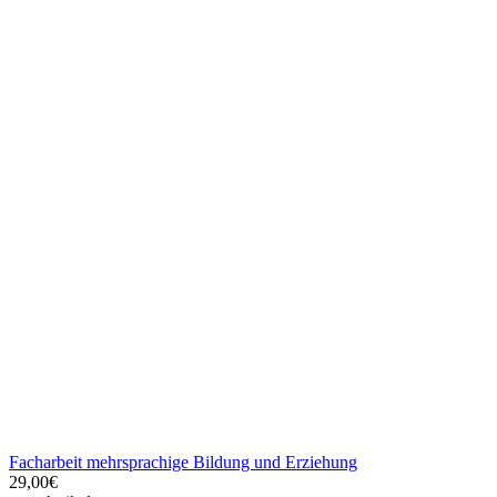
Wir suchen noch Autoren zur Verstärkung. Bewirb Dich jetzt
unter
info@erzieherin-ausbildung.de
Unsere Partner