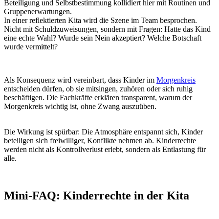
Ja. Sie ergeben sich aus der UN-Kinderrechtskonvention und
aus nationalen Gesetzen. Nur wenn Kinder ihre Rechte
kennen und einfordern, wenn sie erleben, dass sie und ihre
Bedürfnisse ernst genommen werden, sind sie vor
Machtmissbrauch und Gewalt geschützt.
Gelten Kinderrechte auch für Krippenkinder?
Ja. Auch sehr junge Kinder haben Rechte. Sie fordern diese
häufig nonverbal über Verhalten und Emotionen ein. Hier
sind Beziehung und eine gute Beobachtungsgabe die Basis:
So lernen Fachkräfte schnell zu verstehen, welche
Bedürfnisse die einzelnen Kinder haben und können gezielt
auch junge Kinder gezielt darin unterstützen ihre Rechte
wahrzunehmen.
Gelten Kinderrechte auch für Krippenkinder?
Ja. Auch sehr junge Kinder haben Rechte. Sie fordern diese
häufig nonverbal über Verhalten und Emotionen ein. Hier
sind Beziehung und eine gute Beobachtungsgabe die Basis:
So lernen Fachkräfte schnell zu verstehen, welche
Bedürfnisse die einzelnen Kinder haben und können gezielt