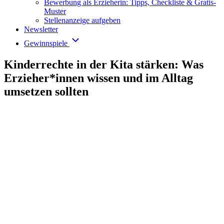
Bewerbung als Erzieherin: Tipps, Checkliste & Gratis-
Muster
Stellenanzeige aufgeben
Newsletter
Gewinnspiele
Kinderrechte in der Kita stärken: Was
Erzieher*innen wissen und im Alltag
umsetzen sollten
Welche Kinderrechte gelten in der Kita – und wie können
pädagogische Fachkräfte sie im Alltag konkret umsetzen?
Das Wichtigste in Kürze