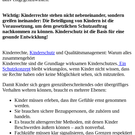
Beschwerdemanagement
beginnt deshalb nicht mit einem Formular,
sondern im pädagogischen Alltag. Wenn Kinder erfahren, dass ein
„Nein“ gehört wird und Konsequenzen hat, entwickeln sie
Selbstschutzkompetenzen.
Qualitätsmanagement schafft den strukturellen Rahmen dafür. Es
legt fest, wie Beteiligung gestaltet wird, wie Beschwerden
wahrgenommen und dokumentiert werden und wie Fachkräfte ihr
eigenes Handeln reflektieren. Kinderrechte sind damit ein zentraler
Maßstab pädagogischer Qualität.
Die Rolle der pädagogischen Fachkräfte
Erzieher*innen nehmen im Kontext der Kinderrechte eine
besondere Rolle ein. Sie sind Beziehungspersonen und
Schutzpersonen, gleichzeitig haben sie viel Macht:
Adultismus
,
Machtmissbrauch, verletzenden „pädagogische Maßnahmen“ sind
reale Gefahren, denen Kinder in Kitas ausgesetzt sein können.