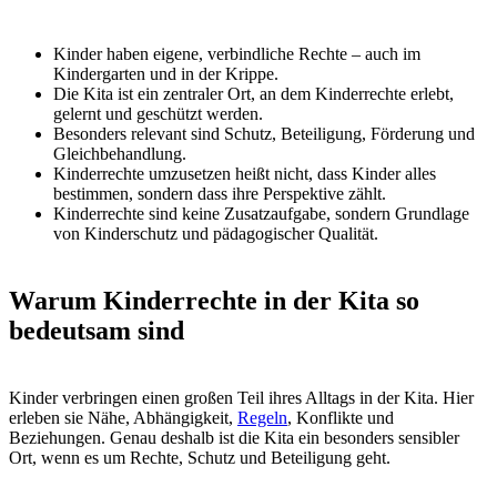
eigenständige Persönlichkeiten mit einer eigenen Sicht auf die Welt.
Wie Fachkräfte zuhören, Entscheidungen erklären, Grenzen setzen
oder mit Macht umgehen, prägt nachhaltig, ob Kinder sich ernst
genommen und sicher fühlen.
Gerade im frühen Kindesalter wird der Grundstein dafür gelegt, ob
Kinder lernen, ihre Bedürfnisse zu äußern, „Nein“ zu sagen und
Hilfe zu suchen. Kinderrechte sind damit ein zentraler Bestandteil
von Prävention und Schutz.
Was sind Kinderrechte? – kurz und
verständlich erklärt
Kinderrechte sind besondere Menschenrechte für Kinder. Sie sind in
der UN-Kinderrechtskonvention festgeschrieben, die in Deutschland
verbindlich gilt. Damit sind sie auch für Kitas verpflichtend –
unabhängig davon, ob sie kommunal, kirchlich oder frei getragen
sind.
Für die pädagogische Praxis lassen sich Kinderrechte in vier eng