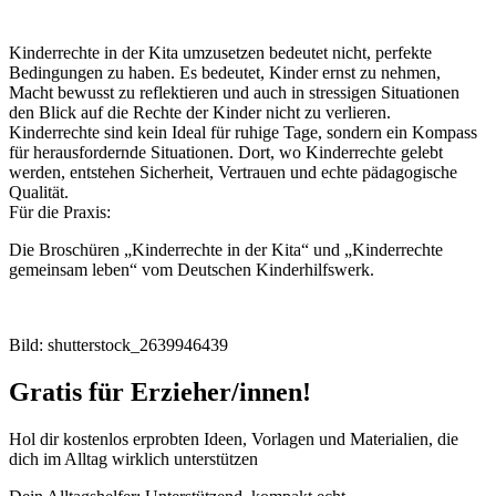
Schon mehr als 95.000 Nutzer profitieren davon
Jetzt entdecken
Facharbeit mehrsprachige Bildung un…
29,00€
zum Artikel
Poster Woher kommen unsere Kita-Ki…
2,19€
zum Artikel
Fachbegriffe für Erzieher/innen
5,99€
zum Artikel
Angebotsvorlage Förderschwerpunkt U…
4,99€
zum Artikel
Fertige Angebotsvorlage kreatives G…
4,99€
zum Artikel
Previous
Next