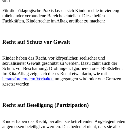
Beispiele sind Mitbestimmung bei Spielen,
Projekten
, Regeln oder
Alltagsentscheidungen wie Essen, Kleidung oder
Rückzugsmöglichkeiten.
Recht auf Förderung und Entwicklung
Jedes Kind hat ein Recht auf Bildung, Spiel und individuelle
Förderung. Dieses Recht verpflichtet Kitas dazu, Kinder nicht zu
vergleichen oder zu überfordern, sondern ihre Entwicklung alters-
und bedarfsgerecht zu begleiten.
Recht auf Gleichbehandlung und
Nichtdiskriminierung
Alle Kinder haben die gleichen Rechte – unabhängig von Herkunft,
Sprache, Behinderung, Geschlecht oder Familienform. In der Praxis
bedeutet das, Vielfalt sichtbar zu machen und Benachteiligungen
aktiv entgegenzuwirken.