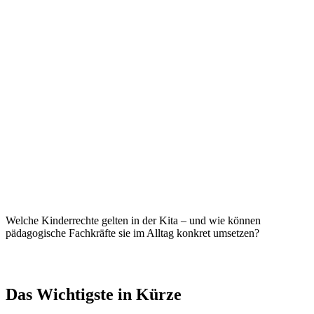
Kinder haben eigene, verbindliche Rechte – auch im
Kindergarten und in der Krippe.
Die Kita ist ein zentraler Ort, an dem Kinderrechte erlebt,
gelernt und geschützt werden.
Besonders relevant sind Schutz, Beteiligung, Förderung und
Gleichbehandlung.
Kinderrechte umzusetzen heißt nicht, dass Kinder alles
bestimmen, sondern dass ihre Perspektive zählt.
Kinderrechte sind keine Zusatzaufgabe, sondern Grundlage
von Kinderschutz und pädagogischer Qualität.
Warum Kinderrechte in der Kita so
bedeutsam sind
Kinder verbringen einen großen Teil ihres Alltags in der Kita. Hier
erleben sie Nähe, Abhängigkeit,
Regeln
, Konflikte und
Beziehungen. Genau deshalb ist die Kita ein besonders sensibler
Ort, wenn es um Rechte, Schutz und Beteiligung geht.
Kinderrechte sind nicht nur ein rechtlicher Rahmen, sondern eine
pädagogische Haltung. Sie machen deutlich: Kinder sind