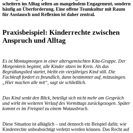
In einer reflektierten Kita wird die Szene im Team besprochen.
Nicht mit Schuldzuweisungen, sondern mit Fragen: Hatte das Kind
eine echte Wahl? Wurde sein Nein akzeptiert? Welche Botschaft
wurde vermittelt?
Als Konsequenz wird vereinbart, dass Kinder im
Morgenkreis
entscheiden dürfen, ob sie mitsingen, zuhören oder sich ruhig
beschäftigen. Die Fachkräfte erklären transparent, warum der
Morgenkreis wichtig ist, ohne Zwang auszuüben.
Die Wirkung ist spürbar: Die Atmosphäre entspannt sich, Kinder
beteiligen sich freiwilliger, Konflikte nehmen ab. Kinderrechte
werden nicht als Kontrollverlust erlebt, sondern als Entlastung für
alle.
Mini-FAQ: Kinderrechte in der Kita
Ist die Umsetzung von Kinderrechten für Kitas verpflichtend?