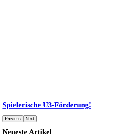
Facharbeit mehrsprachige Bildung und Erziehung
29,00€
zum Artikel
Poster Woher kommen unsere Kita-Kinder?
2,19€
zum Artikel
Fachbegriffe für Erzieher/innen
5,99€
zum Artikel
Angebotsvorlage Förderschwerpunkt Umwelt
4,99€
zum Artikel