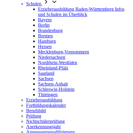
Schulen
Erzieherausbildung Baden-Württemberg Infos
und Schulen im Überblick
Bayern
Berlin
Brandenburg
Bremen
Hamburg
Hessen
Mecklenburg-Vorpommern
Niedersachsen
Nordrhein-Westfalen
Rheinland-Pfalz
Saarland
Sachsen
Sachsen-Anhalt
Schleswig-Holstein
Thüringen
Erzieherausbildung
Fortbildungskalender
Berufsbild
Prüfung
Nichtschülerprüfung
Anerkennungsjahr
Anpassungsqualifizierung