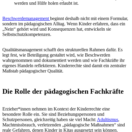
Diese Gefahren lassen sich nur durch eine bewusste und reflektierte
Haltung reduzieren.
Pädagogische Fachkräfte tragen Verantwortung dafür,
Kinder als Rechtssubjekte wahrzunehmen, nicht nur als
Schutzbedürftige,
Beteiligung altersgerecht zu ermöglichen,
Grenzen transparent und respektvoll zu setzen,
eigenes Verhalten regelmäßig zu reflektieren,
Beschwerden von Kindern ernst zu nehmen und professionell
zu bearbeiten.
Kinder lernen ihre Rechte nicht durch Erklärungen, sondern durch
Erfahrung. Das tägliche Handeln der Fachkräfte ist daher
entscheidend.
Kinderrechte trotz Herausforderungen
im Kita-Alltag umsetzen