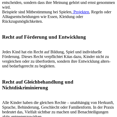
Wichtig: Kinderrechte stehen nicht nebeneinander, sondern
greifen ineinander: Die Beteiligung von Kindern ist die
Voraussetzung, um dem gesetzlichen Schutzauftrag
nachkommen zu können. Kinderschutz ist die Basis für eine
gesunde Entwicklung!
Kinderrechte,
Kinderschutz
und Qualitätsmanagement: Warum alles
zusammengehört
Kinderrechte sind die Grundlage wirksamen Kinderschutzes.
Ein
Schutzkonzept
bleibt wirkungslos, wenn Kinder nicht wissen, dass
sie Rechte haben oder keine Möglichkeit sehen, sich mitzuteilen.
Damit Kinder sich gegen grenzüberschreitendes oder übergriffiges
Verhalten wehren können, braucht es mehrere Ebenen:
Kinder müssen erleben, dass ihre Gefühle ernst genommen
werden.
Sie brauchen sichere Bezugspersonen, die zuhören und
handeln.
Es braucht altersgerechte Methoden, mit denen Kinder
Beschwerden äußern können – auch nonverbal.
Fachkräfte müssen klar signalisieren, dass Grenzen respektiert
werden und Hilfe holen erlaubt ist.