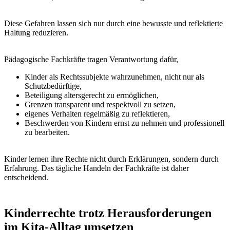
Viele Fachkräfte erleben einen Spagat zwischen pädagogischem
Anspruch und struktureller Realität. Personalmangel, Zeitdruck,
hohe Lautstärke und herausfordernde Situationen erschweren es,
Kinderrechte konsequent im Blick zu behalten.
Umso wichtiger ist es, Kinderrechte nicht als zusätzliches Projekt zu
verstehen, sondern als Haltung, die den Alltag prägt. Auch unter
schwierigen Bedingungen gibt es Mindestanforderungen, die
gewährleistet sein müssen:
Kinder haben verlässliche Bezugspersonen.
Es gibt feste Rituale und Alltagssituationen, in denen Kinder
zu Wort kommen.
Ablehnung und Unwohlsein dürfen geäußert werden.
Entscheidungen werden erklärt, nicht einfach durchgesetzt.
Beschwerden von Kindern werden ernst genommen und nicht
relativiert.
Wichtig: Die konsequente Umsetzung von Kinderrechten
scheitern im Alltag selten an mangelndem Engagement, sondern
häufig an Überforderung. Eine offene Teamkultur mit Raum