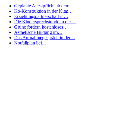
Fertige Angebotsvorlage kreatives Gestalten
4,99€
zum Artikel
Previous
Next
Footer-Menü
Kontakt
Datenschutz
Impressum
Login
Nutzerbedingungen
Mediadaten
AGB
Newsletter
Widerrufsrecht
Social Media & Podcast
Autor/in werden