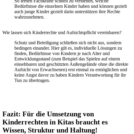
Kinderrechte in der Kita umzusetzen bedeutet nicht, perfekte
Bedingungen zu haben. Es bedeutet, Kinder ernst zu nehmen,
Macht bewusst zu reflektieren und auch in stressigen Situationen
den Blick auf die Rechte der Kinder nicht zu verlieren.
Kinderrechte sind kein Ideal für ruhige Tage, sondern ein Kompass
für herausfordernde Situationen. Dort, wo Kinderrechte gelebt
werden, entstehen Sicherheit, Vertrauen und echte pädagogische
Qualität.
Für die Praxis:
Die Broschüren „Kinderrechte in der Kita“ und „Kinderrechte
gemeinsam leben“ vom Deutschen Kinderhilfswerk.
Bild: shutterstock_2639946439
Gratis für Erzieher/innen!
Hol dir kostenlos erprobten Ideen, Vorlagen und Materialien, die
dich im Alltag wirklich unterstützen
Dein Alltagshelfer: Unterstützend, kompakt echt.