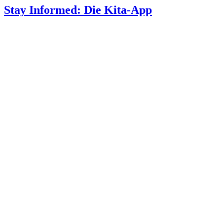
Ko-Konstruktion in der Kita:…
Erziehungspartnerschaft in…
Die Kindersprechstunde in der…
Grüne fordern kostenloses…
Ästhetische Bildung im…
Das Aufnahmegespräch in der…
Notfallplan bei…