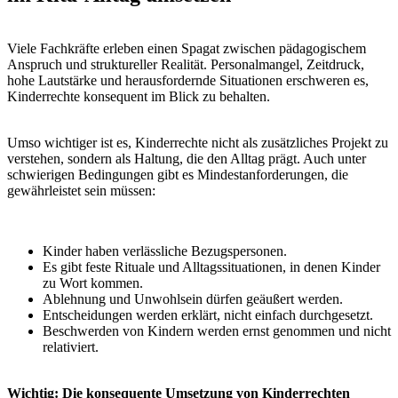
für Austausch und Reflexion ist daher zentral.
Praxisbeispiel: Kinderrechte zwischen
Anspruch und Alltag
Es ist Montagmorgen in einer altersgemischten Kita-Gruppe. Der
Morgenkreis beginnt, alle Kinder sitzen im Kreis. Als das
Begrüßungslied startet, bleibt ein vierjähriges Kind still. Die
Fachkraft fordert es freundlich, dann bestimmter auf, mitzusingen.
„Hier machen alle mit“, sagt sie schließlich.
Das Kind senkt den Blick, beteiligt sich nicht mehr am Gespräch
und wirkt im weiteren Verlauf des Vormittags zurückgezogen. Später
kommt es im Freispiel zu einem Wutausbruch.
Diese Situation ist alltäglich – und dennoch ein Beispiel dafür, wie
Kinderrechte unbeabsichtigt verletzt werden können. Das Recht auf
Beteiligung und Selbstbestimmung kollidiert hier mit Routinen und
Gruppenerwartungen.