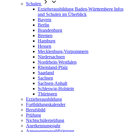
Schulen
Erzieherausbildung Baden-Württemberg Infos
und Schulen im Überblick
Bayern
Berlin
Brandenburg
Bremen
Hamburg
Hessen
Mecklenburg-Vorpommern
Niedersachsen
Nordrhein-Westfalen
Rheinland-Pfalz
Saarland
Sachsen
Sachsen-Anhalt
Schleswig-Holstein
Thüringen
Erzieherausbildung
Fortbildungskalender
Berufsbild
Prüfung
Nichtschülerprüfung
Anerkennungsjahr
Anpassungsqualifizierung