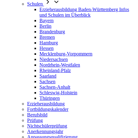
Schulen
Erzieherausbildung Baden-Württemberg Infos
und Schulen im Überblick
Bayern
Berlin
Brandenburg
Bremen
Hamburg
Hessen
Mecklenburg-Vorpommern
Niedersachsen
Nordrhein-Westfalen
Rheinland-Pfalz
Saarland
Sachsen
Sachsen-Anhalt
Schleswig-Holstein
Thüringen
Erzieherausbildung
Fortbildungskalender
Berufsbild
Prüfung
Nichtschülerprüfung
Anerkennungsjahr
Anpassungsqualifizierung