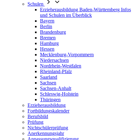
Schulen
Erzieherausbildung Baden-Württemberg Infos
und Schulen im Überblick
Bayern
Berlin
Brandenburg
Bremen
Hamburg
Hessen
Mecklenburg-Vorpommern
Niedersachsen
Nordrhein-Westfalen
Rheinland-Pfalz
Saarland
Sachsen
Sachsen-Anhalt
Schleswig-Holstein
Thüringen
Erzieherausbildung
Fortbildungskalender
Berufsbild
Prüfung
Nichtschülerprüfung
Anerkennungsjahr
Anpassungsqualifizierung