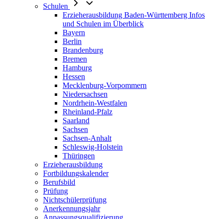
Schulen
Erzieherausbildung Baden-Württemberg Infos
und Schulen im Überblick
Bayern
Berlin
Brandenburg
Bremen
Hamburg
Hessen
Mecklenburg-Vorpommern
Niedersachsen
Nordrhein-Westfalen
Rheinland-Pfalz
Saarland
Sachsen
Sachsen-Anhalt
Schleswig-Holstein
Thüringen
Erzieherausbildung
Fortbildungskalender
Berufsbild
Prüfung
Nichtschülerprüfung
Anerkennungsjahr
Anpassungsqualifizierung