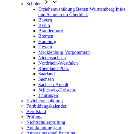
Schulen
Erzieherausbildung Baden-Württemberg Infos
und Schulen im Überblick
Bayern
Berlin
Brandenburg
Bremen
Hamburg
Hessen
Mecklenburg-Vorpommern
Niedersachsen
Nordrhein-Westfalen
Rheinland-Pfalz
Saarland
Sachsen
Sachsen-Anhalt
Schleswig-Holstein
Thüringen
Erzieherausbildung
Fortbildungskalender
Berufsbild
Prüfung
Nichtschülerprüfung
Anerkennungsjahr
Anpassungsqualifizierung