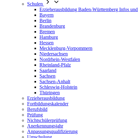
Schulen
Erzieherausbildung Baden-Württemberg Infos und
Bayern
Berlin
Brandenburg
Bremen
Hamburg
Hessen
Mecklenburg-Vorpommern
Niedersachsen
Nordrhein-Westfalen
Rheinland-Pfalz
Saarland
Sachsen
Sachsen-Anhalt
Schleswig-Holstein
Thüringen
Erzieherausbildung
Fortbildungskalender
Berufsbild
Prüfung
Nichtschülerprüfung
Anerkennungsjahr
Anpassungsqualifizierung
Umschulung