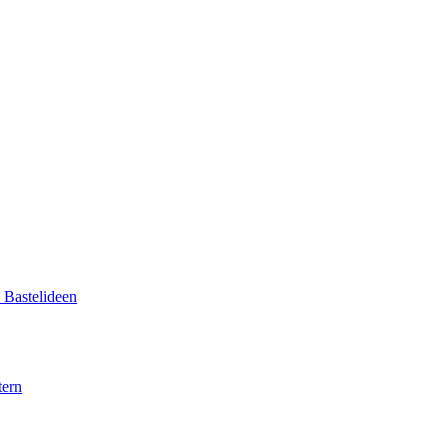
d Bastelideen
tern