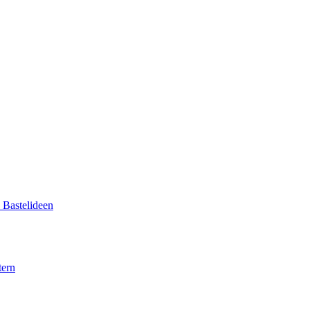
d Bastelideen
tern