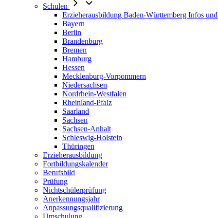
Schulen
Erzieherausbildung Baden-Württemberg Infos und
Bayern
Berlin
Brandenburg
Bremen
Hamburg
Hessen
Mecklenburg-Vorpommern
Niedersachsen
Nordrhein-Westfalen
Rheinland-Pfalz
Saarland
Sachsen
Sachsen-Anhalt
Schleswig-Holstein
Thüringen
Erzieherausbildung
Fortbildungskalender
Berufsbild
Prüfung
Nichtschülerprüfung
Anerkennungsjahr
Anpassungsqualifizierung
Umschulung